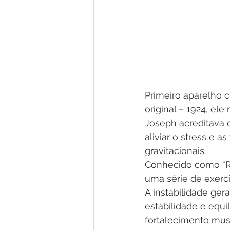
Primeiro aparelho c
original – 1924, el
Joseph acreditava q
aliviar o stress e a
gravitacionais. 
Conhecido como “Re
uma série de exerc
A instabilidade ger
estabilidade e equil
fortalecimento musc