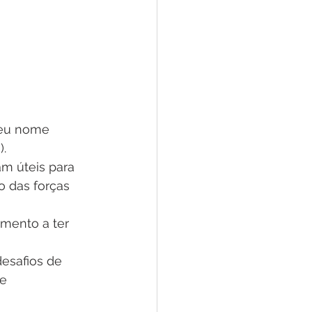
seu nome 
. 
am úteis para 
o das forças 
mento a ter 
desafios de 
e 