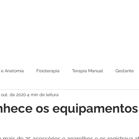
Sobre nós
Especialidades
Un
 e Anatomia
Fisioterapia
Terapia Manual
Gestante
 out. de 2020
4 min de leitura
Geriatria e Idoso
Postura e RPG
nhece os equipamentos
u mais de 25 acessórios e aparelhos e os registrava a