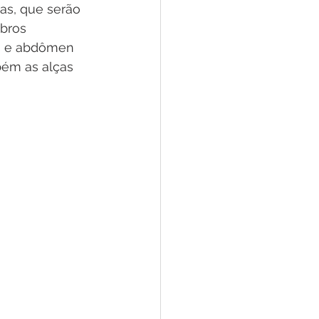
as, que serão 
bros 
es e abdômen 
bém as alças 