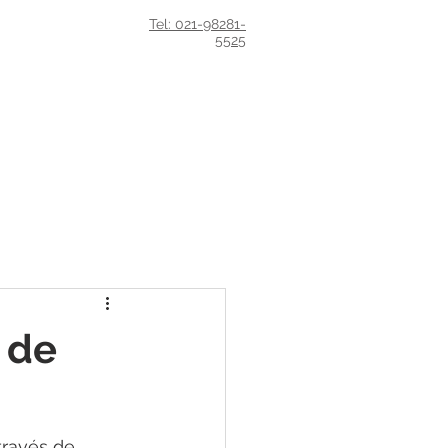
Tel: 021-98281-
5525
idades
Blog
 de
través de 