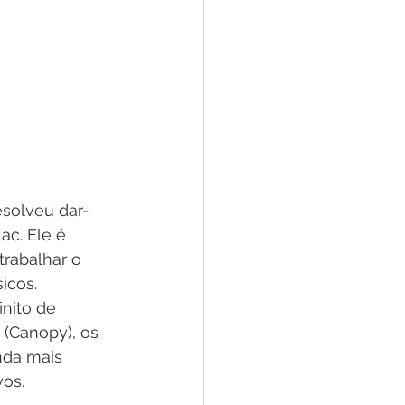
esolveu dar-
ac. Ele é 
rabalhar o 
icos. 
inito de 
 (Canopy), os 
nda mais 
os. 