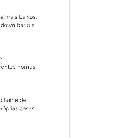
 mais baixos, 
 down bar e a 
e 
erentes nomes 
chair e de 
óprias casas.