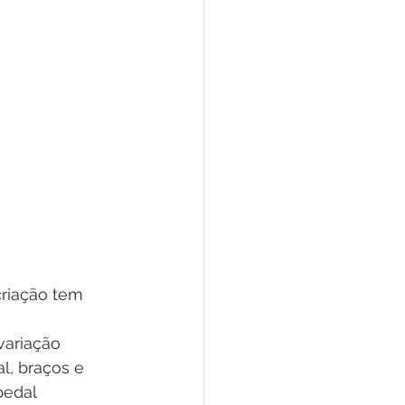
criação tem 
variação 
, braços e 
pedal 