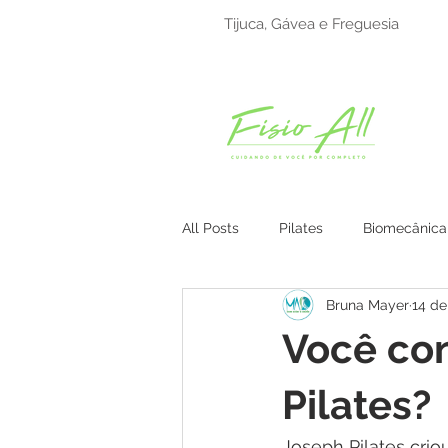
Tijuca, Gávea e Freguesia
All Posts
Pilates
Biomecânica
Bruna Mayer
14 de
Medicina Tradicional Chinesa
Você co
Pilates?
Joseph Pilates crio