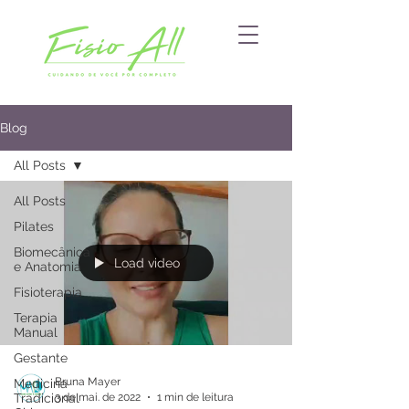
Blog
All Posts
All Posts
Pilates
Biomecânica
Load video
e Anatomia
Fisioterapia
Terapia
Manual
Gestante
Bruna Mayer
Medicina
3 de mai. de 2022
1 min de leitura
Tradicional