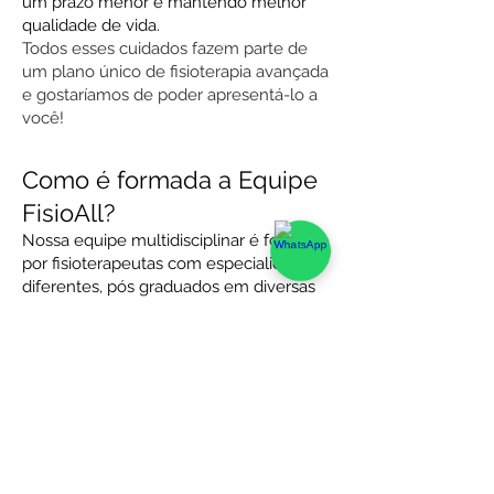
um prazo menor e mantendo melhor
qualidade de vida.
Todos esses cuidados fazem parte de
um plano único de fisioterapia avançada
e gostaríamos de poder apresentá-lo a
você!
Como é formada a Equipe
FisioAll?
Nossa equipe multidisciplinar é formada
por fisioterapeutas com especialidades
diferentes, pós graduados em diversas
técnicas e procedimentos, com
experiência e conhecimento que
tornam o seu atendimento uma
verdadeira experiência. Formados e
capacitados constantemente pela
coordenadora Bruna Mayer, mantem
um atendimento coeso e consistente
que caminha junto com os objetivos