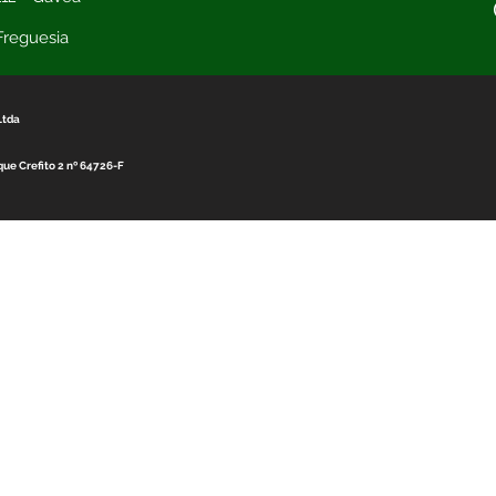
 Freguesia
Ltda
ue Crefito 2 nº 64726-F