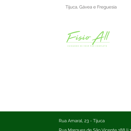
Tijuca, Gávea e Freguesia
Rua Amaral, 23 - Tijuca
Rua Marques de São Vicente 188 lj 