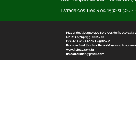
Estrada dos Três Rios, 1530 sl 306 -
Mayer de Albuquerque Serviços de fisioterapia 
CNPJ: 26.769.135-0001/00
Crefito 2 nº 4270/RJ - 5560/RJ
Responsável técnica: Bruna Mayer de Albuquerq
www.fisioall.com.br
fisioall.clinica@gmail.com