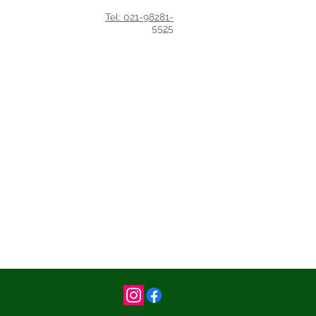
Tel: 021-98281-
5525
idades
Blog