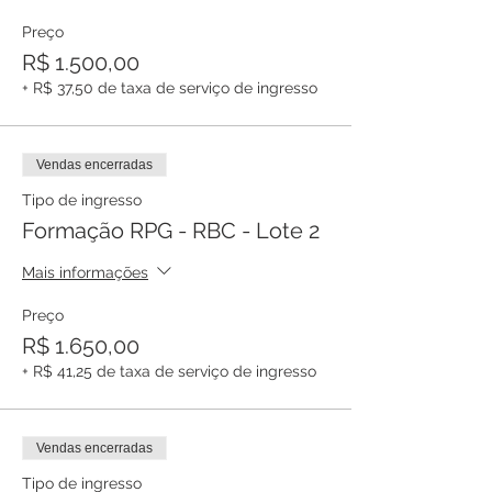
Biomecânica Corporal – RPG-RBC
Preço
Conteúdo Programático:
• História do método
R$ 1.500,00
• Bases do RPG – RBC
+ R$ 37,50 de taxa de serviço de ingresso
• Influências no RPG - RBC
• Anatomia Palpatória
• Avaliação Analítica
Vendas encerradas
• Cadeias musculares
• Avaliação das cadeias musculares
Tipo de ingresso
• Biomecânica da Postura
Formação RPG - RBC - Lote 2
• Neurofisiologia
• Respiração
Mais informações
• Terapia Manual : Disfunções e
tratamento do tecido mole
Preço
• Recursos Terapêuticos manuais : Ponto
R$ 1.650,00
gatilho, deslizamento miofascial ,
+ R$ 41,25 de taxa de serviço de ingresso
pompage e técnica de energia muscular
• Terapia Manual articular: Mobilização
articular de ombro e quadril
• Posturas estáticas terapêuticas
Vendas encerradas
• Avaliação e tratamento das escolioses
• Exame local de retração
Tipo de ingresso