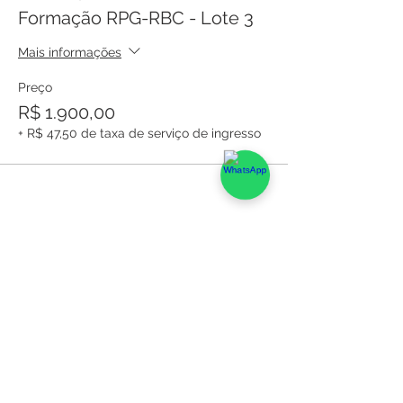
• Montagem e organização do
Formação RPG-RBC - Lote 3
atendimento
Mais informações
Preço
R$ 1.900,00
+ R$ 47,50 de taxa de serviço de ingresso
Compartilhe esse evento