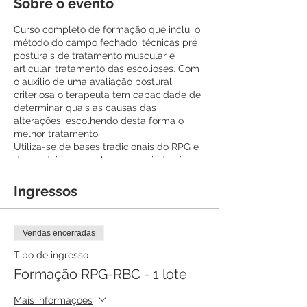
Sobre o evento
Curso completo de formação que inclui o
método do campo fechado, técnicas pré
posturais de tratamento muscular e
articular, tratamento das escolioses. Com
o auxilio de uma avaliação postural
criteriosa o terapeuta tem capacidade de
determinar quais as causas das
alterações, escolhendo desta forma o
melhor tratamento.
Utiliza-se de bases tradicionais do RPG e
das cadeias musculares associadas à
análise da biomecânica postural e
fisiológica muscular para tratamento de
Ingressos
alterações posturais e suas
consequências. Tendo como base o
conhecimento das cadeias musculares e
Vendas encerradas
terapia manual, o profissional estará apto
para utilizar um tratamento de forma
Tipo de ingresso
ampla, reequilibrando as compensações
Formação RPG-RBC - 1 lote
e tensões nas cadeias musculares.
Formação Completa em Reeducação
Mais informações
Postural Global pelo Reequilíbrio da