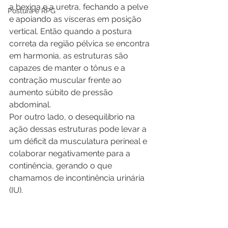
a bexiga e a uretra, fechando a pelve 
Postura e RPG
e apoiando as vísceras em posição 
vertical. Então quando a postura 
correta da região pélvica se encontra 
em harmonia, as estruturas são 
capazes de manter o tônus e a 
contração muscular frente ao 
aumento súbito de pressão 
abdominal. 
Por outro lado, o desequilíbrio na 
ação dessas estruturas pode levar a 
um déficit da musculatura perineal e 
colaborar negativamente para a 
continência, gerando o que 
chamamos de incontinência urinária 
(IU). 