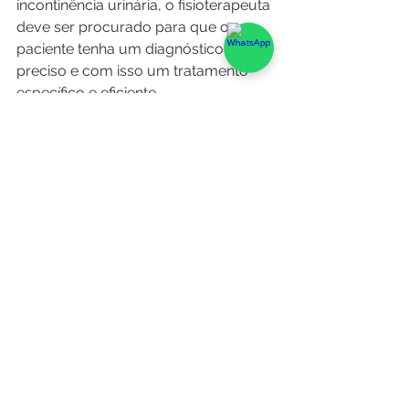
incontinência urinária, o fisioterapeuta 
deve ser procurado para que o 
paciente tenha um diagnóstico 
preciso e com isso um tratamento 
específico e eficiente. 
O tratamento da Incontinência 
urinária ainda pode incluir cirurgias e 
medicamentos, dependendo do tipo 
e do grau da incontinência.
Você pode ter todos esses benefícios 
em nossos atendimentos presenciais 
na 
unidade Tijuca
. 
Conheça também nossos outros 
serviços na página da 
MA Bem Estar 
e Saúde
 ou nas aulas on line na 
página da 
Fazendo Pilates em Casa
.
Quer saber mais sobre nossos 
cursos de capacitação? Acesse 